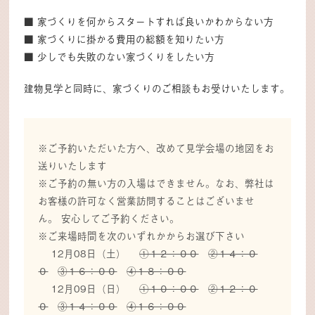
■ 家づくりを何からスタートすれば良いかわからない方
■ 家づくりに掛かる費用の総額を知りたい方
■ 少しでも失敗のない家づくりをしたい方
建物見学と同時に、家づくりのご相談もお受けいたします。
※ご予約いただいた方へ、改めて見学会場の地図をお
送りいたします
※ご予約の無い方の入場はできません。なお、弊社は
お客様の許可なく営業訪問することはございませ
ん。 安心してご予約ください。
※ご来場時間を次のいずれかからお選び下さい
12月08日（土）
①１２：００
②１４：０
０
③１６：００
④１８：００
12月09日（日）
①１０：００
②１２：０
０
③１４：００
④１６：００