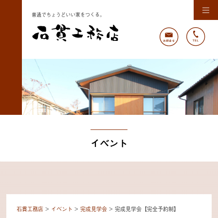
普通でちょうどいい家をつくる。
イベント
石貫工務店
>
イベント
>
完成見学会
>
完成見学会【完全予約制】