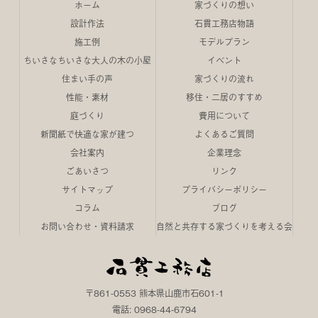
ホーム
家づくりの想い
設計作法
石貫工務店物語
施工例
モデルプラン
ちいさなちいさな大人の木の小屋
イベント
住まい手の声
家づくりの流れ
性能・素材
移住・二居のすすめ
庭づくり
費用について
新聞紙で快適な家が建つ
よくあるご質問
会社案内
企業理念
ごあいさつ
リンク
サイトマップ
プライバシーポリシー
コラム
ブログ
お問い合わせ・資料請求
自然と共存する家づくりを考える会
〒861-0553 熊本県山鹿市石601-1
電話: 0968-44-6794