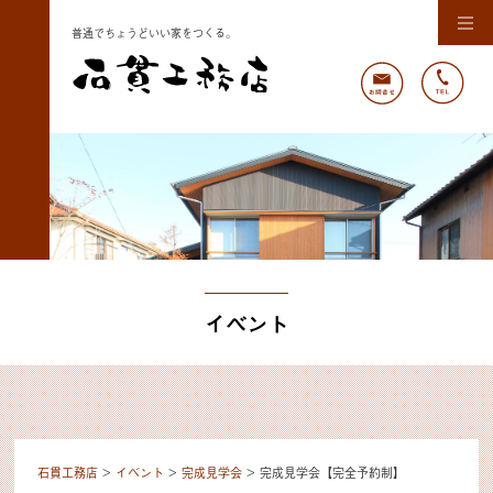
普通でちょうどいい家をつくる。
イベント
石貫工務店
>
イベント
>
完成見学会
>
完成見学会【完全予約制】