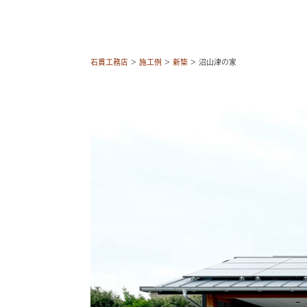
石貫工務店
>
施工例
>
新築
>
沼山津の家