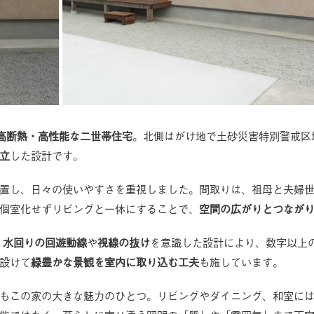
高断熱・高性能な二世帯住宅
。北側はがけ地で土砂災害特別警戒区
立
した設計です。
置し、日々の使いやすさを重視しました。間取りは、祖母と夫婦
は個室化せずリビングと一体にすることで、
空間の広がりとつなが
、
水回りの回遊動線
や
視線の抜け
を意識した設計により、数字以上
設けて
緑豊かな景観を室内に取り込む工夫
も施しています。
もこの家の大きな魅力のひとつ。リビングやダイニング、和室に