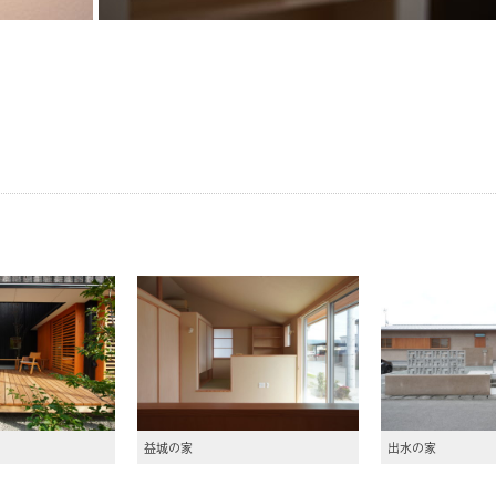
益城の家
出水の家