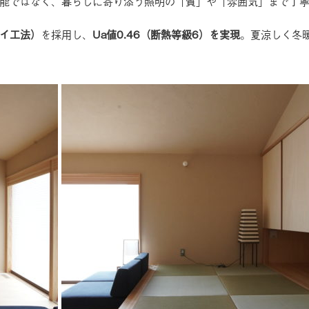
能ではなく、暮らしに寄り添う照明の「質」や「雰囲気」まで丁
イ工法）
を採用し、
Ua
値0.46（断熱等級6）を実現
。夏涼しく冬