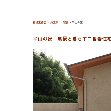
石貫工務店
>
施工例
>
新築
>
平山の家
平山の家｜風景と暮らす二世帯住